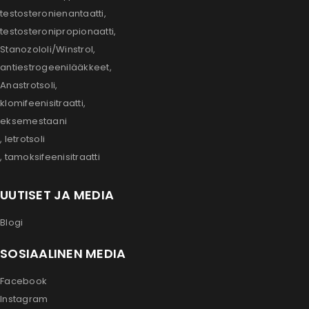
testosteronienantaatti,
testosteronipropionaatti,
Stanozololi/Winstrol,
antiestrogeenilääkkeet,
Anastrotsoli,
klomifeenisitraatti,
eksemestaani
, letrotsoli
, tamoksifeenisitraatti
UUTISET JA MEDIA
Blogi
SOSIAALINEN MEDIA
Facebook
Instagram