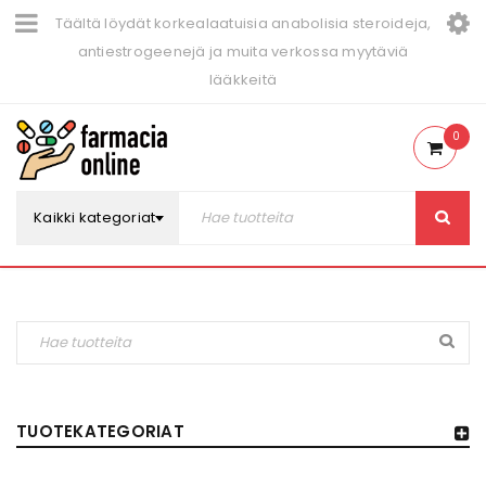
Täältä löydät korkealaatuisia anabolisia steroideja,
antiestrogeenejä ja muita verkossa myytäviä
lääkkeitä
0
Kaikki kategoriat
TUOTEKATEGORIAT