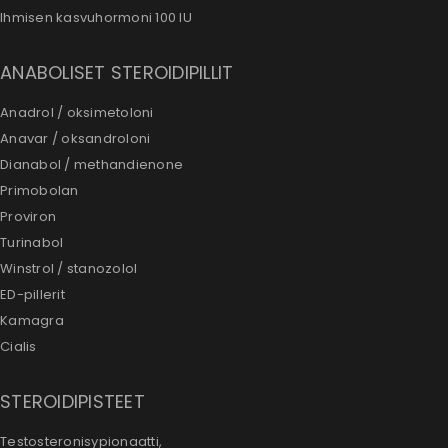
Ihmisen kasvuhormoni 100 IU
ANABOLISET STEROIDIPILLIT
Anadrol / oksimetoloni
Anavar / oksandroloni
Dianabol / methandienone
Primobolan
Proviron
Turinabol
Winstrol / stanozolol
ED-pillerit
Kamagra
Cialis
STEROIDIPISTEET
Testosteronisypionaatti,