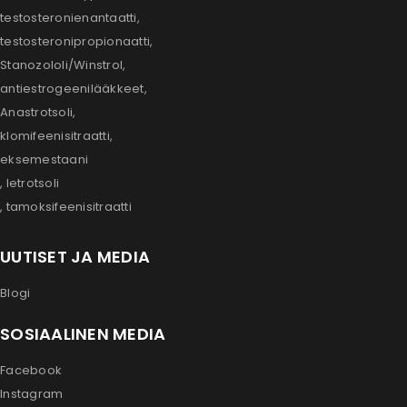
testosteronienantaatti,
testosteronipropionaatti,
Stanozololi/Winstrol,
antiestrogeenilääkkeet,
Anastrotsoli,
klomifeenisitraatti,
eksemestaani
, letrotsoli
, tamoksifeenisitraatti
UUTISET JA MEDIA
Blogi
SOSIAALINEN MEDIA
Facebook
Instagram