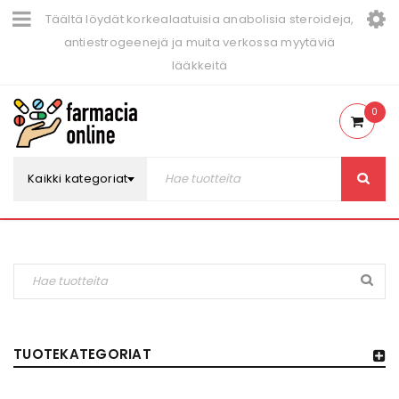
Täältä löydät korkealaatuisia anabolisia steroideja,
antiestrogeenejä ja muita verkossa myytäviä
lääkkeitä
0
Kaikki kategoriat
TUOTEKATEGORIAT