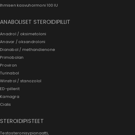
Ihmisen kasvuhormoni 100 IU
ANABOLISET STEROIDIPILLIT
Anadrol / oksimetoloni
Anavar / oksandroloni
Dianabol / methandienone
Primobolan
Proviron
Turinabol
Winstrol / stanozolol
ED-pillerit
Kamagra
Cialis
STEROIDIPISTEET
Testosteronisypionaatti,