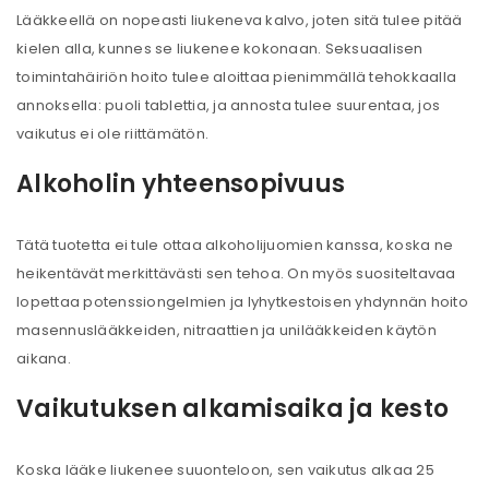
Lääkkeellä on nopeasti liukeneva kalvo, joten sitä tulee pitää
kielen alla, kunnes se liukenee kokonaan. Seksuaalisen
toimintahäiriön hoito tulee aloittaa pienimmällä tehokkaalla
annoksella: puoli tablettia, ja annosta tulee suurentaa, jos
vaikutus ei ole riittämätön.
Alkoholin yhteensopivuus
Tätä tuotetta ei tule ottaa alkoholijuomien kanssa, koska ne
heikentävät merkittävästi sen tehoa. On myös suositeltavaa
lopettaa potenssiongelmien ja lyhytkestoisen yhdynnän hoito
masennuslääkkeiden, nitraattien ja unilääkkeiden käytön
aikana.
Vaikutuksen alkamisaika ja kesto
Koska lääke liukenee suuonteloon, sen vaikutus alkaa 25