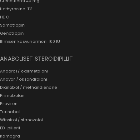
Clenbuterol 40 mg
Liothyronine-T3
HDC
Somatropin
Genotropin
Ihmisen kasvuhormoni 100 IU
ANABOLISET STEROIDIPILLIT
Anadrol / oksimetoloni
Anavar / oksandroloni
Dianabol / methandienone
Primobolan
Proviron
Turinabol
Winstrol / stanozolol
ED-pillerit
Kamagra