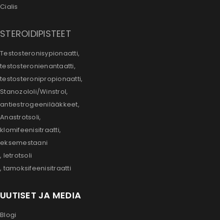
Cialis
STEROIDIPISTEET
Testosteronisypionaatti,
testosteronienantaatti,
testosteronipropionaatti,
Stanozololi/Winstrol,
antiestrogeenilääkkeet,
Anastrotsoli,
klomifeenisitraatti,
eksemestaani
, letrotsoli
, tamoksifeenisitraatti
UUTISET JA MEDIA
Blogi