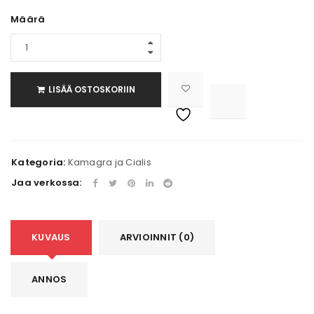
Määrä
LISÄÄ OSTOSKORIIN

			<i class="fa fa-retweet"></i><span class="ts-tooltip button-tooltip">Vertaa</span>		
Kategoria:
Kamagra ja Cialis
Jaa verkossa:
KUVAUS
ARVIOINNIT (0)
ANNOS