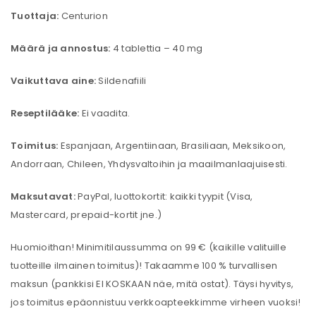
Tuottaja:
Centurion
Määrä ja annostus:
4 tablettia – 40 mg
Vaikuttava aine:
Sildenafiili
Reseptilääke:
Ei vaadita.
Toimitus:
Espanjaan, Argentiinaan, Brasiliaan, Meksikoon,
Andorraan, Chileen, Yhdysvaltoihin ja maailmanlaajuisesti.
Maksutavat:
PayPal, luottokortit: kaikki tyypit (Visa,
Mastercard, prepaid-kortit jne.)
Huomioithan! Minimitilaussumma on 99 € (kaikille valituille
tuotteille ilmainen toimitus)! Takaamme 100 % turvallisen
maksun (pankkisi EI KOSKAAN näe, mitä ostat). Täysi hyvitys,
jos toimitus epäonnistuu verkkoapteekkimme virheen vuoksi!