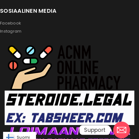
SOSIAALINEN MEDIA
Facebook
Instagram
Support
Suomi
Suomi