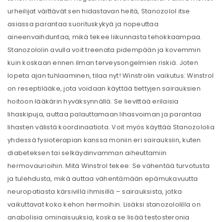
urheilijat väittävät sen hidastavan heitä, Stanozolol itse
asiassa parantaa suorituskykyä ja nopeuttaa
aineenvaihduntaa, mikä tekee liikunnasta tehokkaampaa.
Stanozololin avulla voit treenata pidempään ja kovemmin
kuin koskaan ennen ilman terveysongelmien riskiä. Joten
lopeta ajan tuhlaaminen, tilaa nyt! Winstrolin vaikutus: Winstrol
on reseptilääke, jota voidaan käyttää tiettyjen sairauksien
hoitoon lääkärin hyväksynnällä. Se lievittää erilaisia ​​
lihaskipuja, auttaa palauttamaan lihasvoiman ja parantaa
lihasten välistä koordinaatiota. Voit myös käyttää Stanozololia
yhdessä fysioterapian kanssa moniin eri sairauksiin, kuten
diabeteksen tai selkäydinvamman aiheuttamiin
hermovaurioihin. Mitä Winstrol tekee: Se vähentää turvotusta
ja tulehdusta, mikä auttaa vähentämään epämukavuutta
neuropatiasta kärsivillä ihmisillä – sairauksista, jotka
vaikuttavat koko kehon hermoihin. Lisäksi stanozololilla on
anabolisia ominaisuuksia, koska se lisää testosteronia