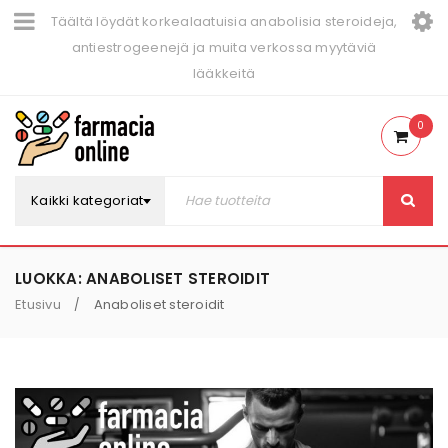
Täältä löydät korkealaatuisia anabolisia steroideja,
antiestrogeenejä ja muita verkossa myytäviä
lääkkeitä
0
Kaikki kategoriat
LUOKKA: ANABOLISET STEROIDIT
Etusivu
Anaboliset steroidit
/