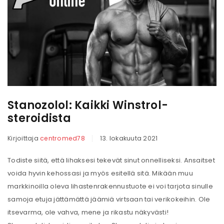
Stanozolol: Kaikki Winstrol-
steroidista
Kirjoittaja
centromed78
13. lokakuuta 2021
Todiste siitä, että lihaksesi tekevät sinut onnelliseksi. Ansaitset
voida hyvin kehossasi ja myös esitellä sitä. Mikään muu
markkinoilla oleva lihastenrakennustuote ei voi tarjota sinulle
samoja etuja jättämättä jäämiä virtsaan tai verikokeihin. Ole
itsevarma, ole vahva, mene ja rikastu näkyvästi!