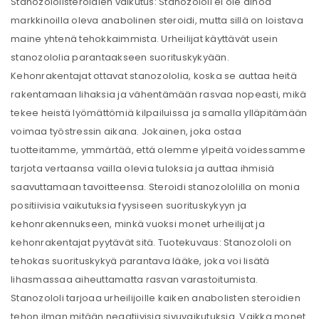
Stanozololisteroidien vaikutus: Stanozololi ei ole ainoa
markkinoilla oleva anabolinen steroidi, mutta sillä on loistava
maine yhtenä tehokkaimmista. Urheilijat käyttävät usein
stanozololia parantaakseen suorituskykyään.
Kehonrakentajat ottavat stanozololia, koska se auttaa heitä
rakentamaan lihaksia ja vähentämään rasvaa nopeasti, mikä
tekee heistä lyömättömiä kilpailuissa ja samalla ylläpitämään
voimaa työstressin aikana. Jokainen, joka ostaa
tuotteitamme, ymmärtää, että olemme ylpeitä voidessamme
tarjota vertaansa vailla olevia tuloksia ja auttaa ihmisiä
saavuttamaan tavoitteensa. Steroidi stanozololilla on monia
positiivisia vaikutuksia fyysiseen suorituskykyyn ja
kehonrakennukseen, minkä vuoksi monet urheilijat ja
kehonrakentajat pyytävät sitä. Tuotekuvaus: Stanozololi on
tehokas suorituskykyä parantava lääke, joka voi lisätä
lihasmassaa aiheuttamatta rasvan varastoitumista.
Stanozololi tarjoaa urheilijoille kaiken anabolisten steroidien
tehon ilman mitään negatiivisia sivuvaikutuksia. Vaikka monet