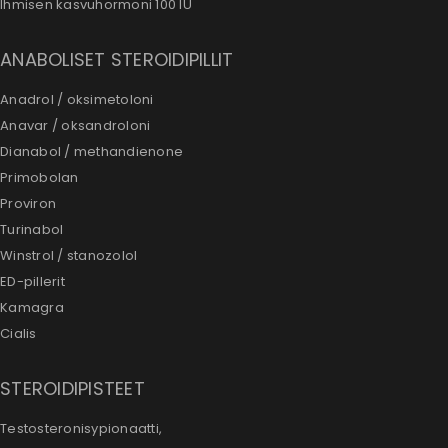
Ihmisen kasvuhormoni 100 IU
ANABOLISET STEROIDIPILLIT
Anadrol / oksimetoloni
Anavar / oksandroloni
Dianabol / methandienone
Primobolan
Proviron
Turinabol
Winstrol / stanozolol
ED-pillerit
Kamagra
Cialis
STEROIDIPISTEET
Testosteronisypionaatti,