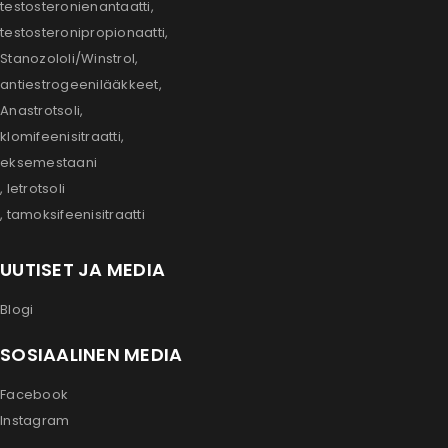
testosteronienantaatti,
testosteronipropionaatti,
Stanozololi/Winstrol,
antiestrogeenilääkkeet,
Anastrotsoli,
klomifeenisitraatti,
eksemestaani
, letrotsoli
, tamoksifeenisitraatti
UUTISET JA MEDIA
Blogi
SOSIAALINEN MEDIA
Facebook
Instagram