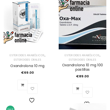
Lista
Lista
de
de
deseos
deseos
,
,
ESTEROIDES ANABÓLICOS
ESTEROIDES ANABÓLICOS
ESTEROIDES ORALES
ESTEROIDES ORALES
Oxandrolona 10 mg 100
Oxandrolona 10 mg
pastillas
€
69.00
€
89.00
Lista
SALE