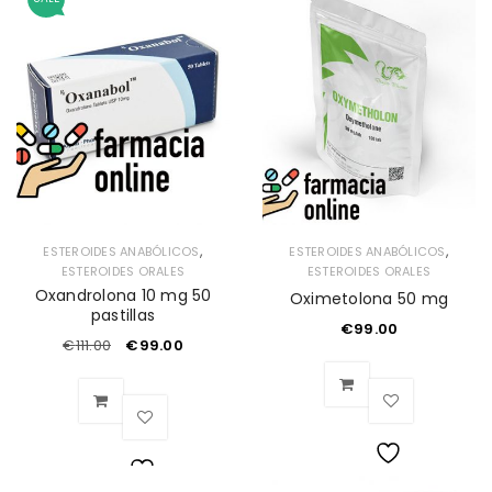
Lista
de
de
deseos
deseos
,
,
ESTEROIDES ANABÓLICOS
ESTEROIDES ANABÓLICOS
ESTEROIDES ORALES
ESTEROIDES ORALES
Oxandrolona 10 mg 50
Oximetolona 50 mg
pastillas
€
99.00
€
111.00
€
99.00
Lista