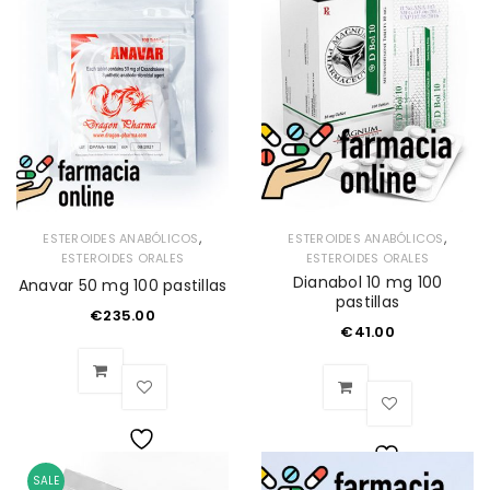
de
de
deseos
deseos
,
,
ESTEROIDES ANABÓLICOS
ESTEROIDES ANABÓLICOS
ESTEROIDES ORALES
ESTEROIDES ORALES
Dianabol 10 mg 100
Anavar 50 mg 100 pastillas
pastillas
€
235.00
€
41.00
Lista
SALE