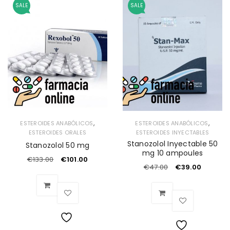
Lista
SALE
SALE
Lista
de
de
deseos
deseos
,
,
ESTEROIDES ANABÓLICOS
ESTEROIDES ANABÓLICOS
ESTEROIDES ORALES
ESTEROIDES INYECTABLES
Stanozolol Inyectable 50
Stanozolol 50 mg
mg 10 ampoules
€
133.00
€
101.00
€
47.00
€
39.00