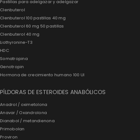
Pastillas para adelgazar y adelgazar
Clenbuterol
Clenbuterol 100 pastillas 40 mg
Clenbuterol 60 mg 50 pastillas
Clenbuterol 40 mg
Liothyronine-T3
HDC
Somatropina
Genotropin
Hormona de crecimiento humano 100 UI
PÍLDORAS DE ESTEROIDES ANABÓLICOS
Anadrol / oximetolona
Anavar / Oxandrolona
Dianabol / metandienona
Primobolan
Proviron