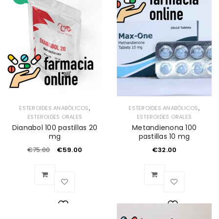
Lista
de
de
deseos
deseos
,
,
ESTEROIDES ANABÓLICOS
ESTEROIDES ANABÓLICOS
ESTEROIDES ORALES
ESTEROIDES ORALES
Dianabol 100 pastillas 20
Metandienona 100
mg
pastillas 10 mg
€
75.00
€
59.00
€
32.00