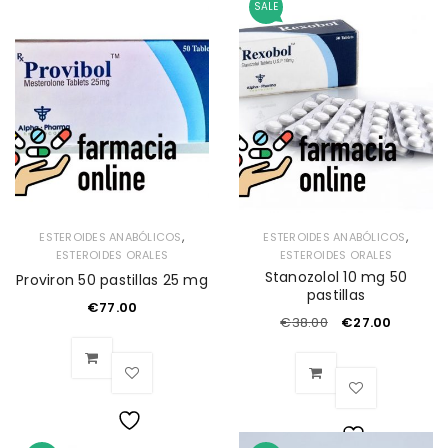
Lista
SALE
Lista
de
de
deseos
deseos
,
,
ESTEROIDES ANABÓLICOS
ESTEROIDES ANABÓLICOS
ESTEROIDES ORALES
ESTEROIDES ORALES
Stanozolol 10 mg 50
Proviron 50 pastillas 25 mg
pastillas
€
77.00
€
38.00
€
27.00