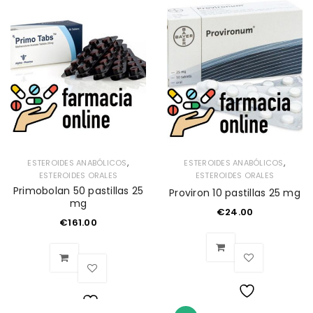
Lista
de
de
deseos
deseos
,
,
ESTEROIDES ANABÓLICOS
ESTEROIDES ANABÓLICOS
ESTEROIDES ORALES
ESTEROIDES ORALES
Primobolan 50 pastillas 25
Proviron 10 pastillas 25 mg
mg
€
24.00
€
161.00