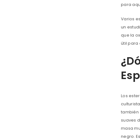
para aqu
Varios e
un estud
que la o
útil par
¿Dó
Es
Los este
culturist
también 
suaves d
masa mus
negro. E