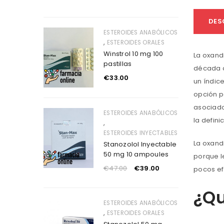
DES
ESTEROIDES ANABÓLICOS
,
ESTEROIDES ORALES
Winstrol 10 mg 100
La oxand
pastillas
década d
€
33.00
un índic
opción p
asociado
ESTEROIDES ANABÓLICOS
la defini
,
ESTEROIDES INYECTABLES
La oxandr
Stanozolol Inyectable
50 mg 10 ampoules
porque l
€
47.00
€
39.00
pocos ef
¿Qu
ESTEROIDES ANABÓLICOS
,
ESTEROIDES ORALES