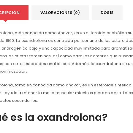
CRIPCIÓN
VALORACIONES (0)
DOSIS
rolona, ​​más conocida como Anavar, es un esteroide anabólico sua
e 1960. La oxandrolona es conocida por ser uno de los esteroides
e androgénico bajo y una capacidad muy limitada para aromatizar
ara las atletas femeninas, así como para los hombres que busca
s con otros esteroides anabólicos. Además, la oxandrolona se 
ción muscular.
olona, ​​también conocida como anavar, es un esteroide sintético. 
es ayuda a retener la masa muscular mientras pierden peso. La o
ectos secundarios.
é es la oxandrolona?