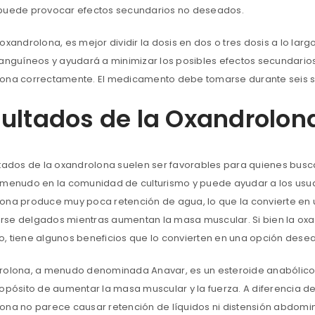
puede provocar efectos secundarios no deseados.
oxandrolona, ​​es mejor dividir la dosis en dos o tres dosis a lo la
sanguíneos y ayudará a minimizar los posibles efectos secundario
ona correctamente. El medicamento debe tomarse durante seis 
ultados de la Oxandrolon
ltados de la oxandrolona suelen ser favorables para quienes bus
 menudo en la comunidad de culturismo y puede ayudar a los usuar
ona produce muy poca retención de agua, lo que la convierte en
se delgados mientras aumentan la masa muscular. Si bien la oxa
, tiene algunos beneficios que lo convierten en una opción des
rolona, ​​a menudo denominada Anavar, es un esteroide anabólico si
ropósito de aumentar la masa muscular y la fuerza. A diferencia d
ona no parece causar retención de líquidos ni distensión abdomin