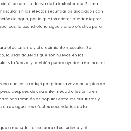
ntético que se deriva de la testosterona. Es una
 muscular sin los efectos secundarios asociados con
ción de agua, por lo que los atletas pueden lograr
abólicos, la oxandrolona sigue siendo efectiva para
a el culturismo y el crecimiento muscular. Se
o, lo usan aquellos que son nuevos en los
ar y la fuerza, y también puede ayudar a mejorar el
rona que se introdujo por primera vez a principios de
e peso después de una enfermedad o lesión, o en
drolona también es popular entre los culturistas y
ción de agua. Los efectos secundarios de la
 que a menudo se usa para el culturismo y el