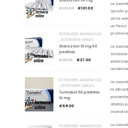
Stanozolol 50 mg
La oxand
€
133.00
€
101.00
opción p
otros es
un físic
promover
ESTEROIDES ANABÓLICOS
,
ESTEROIDES ORALES
Stanozolol 10 mg 50
La oxand
pastillas
consider
€
38.00
€
27.00
esteroid
rendimie
ESTEROIDES ANABÓLICOS
La oxand
,
ESTEROIDES ORALES
la décad
Turinabol 50 pastillas
paciente
10 mg
atletas 
€
58.00
oxandrol
La oxand
ESTEROIDES ANABÓLICOS