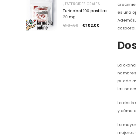
,
ESTEROIDES ORALES
crecimie
Turinabol 100 pastillas
es una o
20 mg
Además, 
€
137.00
€
102.00
corporal
Dos
La oxand
hombres 
puede ay
las nece
La dosis
y cómo c
La mayor
mujeres 