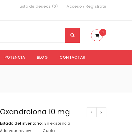
Lista de deseos (0)
Acceso
/
Regístrate
0
POTENCIA
BLOG
CONTACTAR
Oxandrolona 10 mg
Estado del inventario:
En existencia
Add your review
Cuota