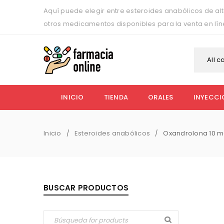
Aquí puede elegir entre esteroides anabólicos de alt
otros medicamentos disponibles para la venta en lí
All c
INICIO
TIENDA
ORALES
INYECCI
Inicio
Esteroides anabólicos
Oxandrolona 10 
/
/
BUSCAR PRODUCTOS