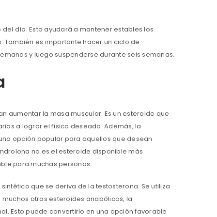
rgo del día. Esto ayudará a mantener estables los
s. También es importante hacer un ciclo de
semanas y luego suspenderse durante seis semanas.
a
can aumentar la masa muscular. Es un esteroide que
ios a lograr el físico deseado. Además, la
 una opción popular para aquellos que desean
ndrolona no es el esteroide disponible más
eable para muchas personas.
ntético que se deriva de la testosterona. Se utiliza
e muchos otros esteroides anabólicos, la
al. Esto puede convertirlo en una opción favorable