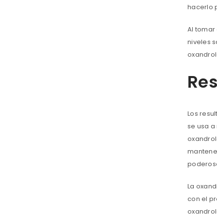
hacerlo 
Al tomar 
niveles 
oxandrol
Res
Los resu
se usa a
oxandrol
mantener
poderoso
La oxand
con el p
oxandrol