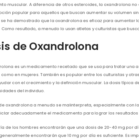
nto muscular. A diferencia de otros esteroides, la oxandrolona no 
Recuérdame
ACCESO
pción popular para aquellos que buscan aumentar su volumen sin 
se ha demostrado que la oxandrolona es eficaz para aumentar la
. Como resultado, a menudo lo usan atletas y culturistas que busca
¿OLVIDASTE LA CONTRASEÑA?
is de Oxandrolona
rolona es un medicamento recetado que se usa para tratar una a
como en mujeres. También es popular entre los culturistas y otra
udar con el crecimiento y la definición muscular. La dosis típica 
sidades del individuo.
 de oxandrolona a menudo se malinterpreta, especialmente con lo
iclar adecuadamente el medicamento para lograr los resultados
ía de los hombres encontrarán que una dosis de 20-40 mg por día 
generalmente encontrarán que 10 mg por día es suficiente. Es im