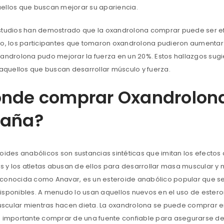
ellos que buscan mejorar su apariencia.
studios han demostrado que la oxandrolona comprar puede ser efi
io, los participantes que tomaron oxandrolona pudieron aumentar
xandrolona pudo mejorar la fuerza en un 20%. Estos hallazgos su
a aquellos que buscan desarrollar músculo y fuerza.
nde comprar Oxandrolona
paña?
roides anabólicos son sustancias sintéticas que imitan los efectos
as y los atletas abusan de ellos para desarrollar masa muscular y m
conocida como Anavar, es un esteroide anabólico popular que se
isponibles. A menudo lo usan aquellos nuevos en el uso de estero
cular mientras hacen dieta. La oxandrolona se puede comprar en 
s importante comprar de una fuente confiable para asegurarse de 