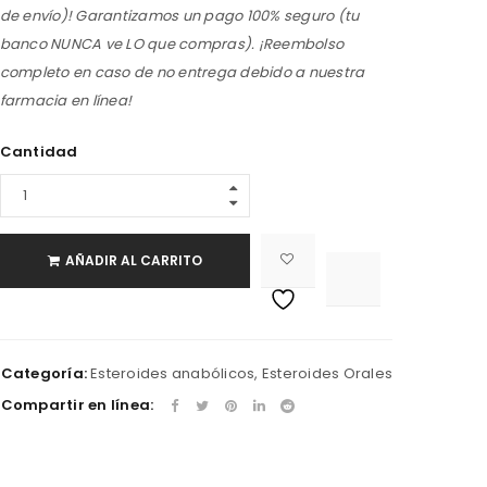
de envío)! Garantizamos un pago 100% seguro (tu
banco NUNCA ve LO que compras). ¡Reembolso
completo en caso de no entrega debido a nuestra
farmacia en línea!
Cantidad
AÑADIR AL CARRITO

			<i class="fa fa-retweet"></i><span class="ts-tooltip button-tooltip">Compare</span>		
Categoría:
Esteroides anabólicos
,
Esteroides Orales
Compartir en línea: