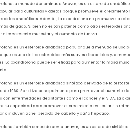
rolona, a menudo denominada Anavar, es un esteroide anabólico si
opular para culturistas y atletas porque promueve el crecimiento
teroides anabólicos. Además, la oxandrolona no promueve la reten
o más delgado. Si bien no es tan potente como otros esteroides an
 el crecimiento muscular y el aumento de fuerza.
rolona es un esteroide anabólico popular que a menudo se usa par
a que es uno de los esteroides más suaves disponibles y, a menud
es. La oxandrolona puede ser eficaz para aumentar la masa muscul
nto.
ACCEDER
rolona es un esteroide anabólico sintético derivado de la testoste
Nombre de usuario o correo electrónico
*
a de 1960. Se utiliza principalmente para promover el aumento d
s con enfermedades debilitantes como el cáncer y el SIDA. La oxan
por su capacidad para promover el crecimiento muscular sin reten
Contraseña
*
ona incluyen acné, pérdida de cabello y daño hepático.
rolona, ​​también conocida como anavar, es un esteroide sintético