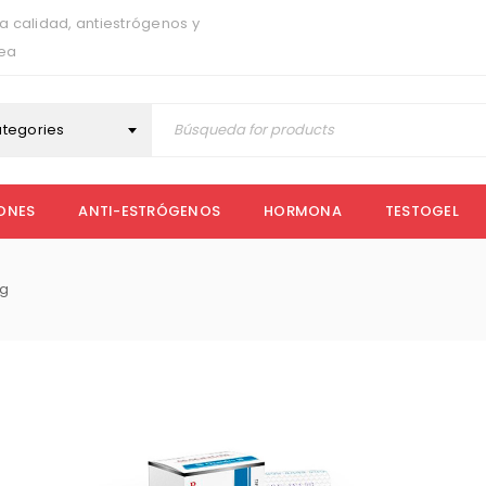
a calidad, antiestrógenos y
nea
ategories
ONES
ANTI-ESTRÓGENOS
HORMONA
TESTOGEL
mg