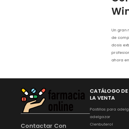
Win
Un gran 
de compr
dosis ex
profesio
ahora en
CATÁLOGO DE
LA VENTA
Pastillas para adelg
adelgazar
Clenbuterol
Contactar Con