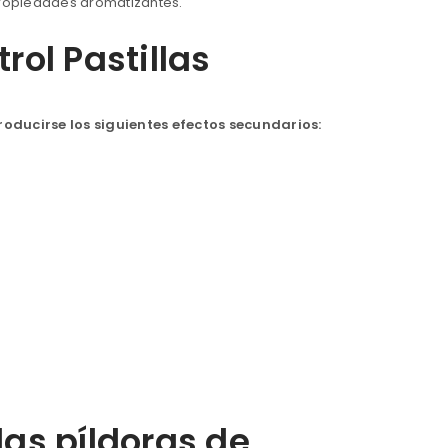
ropiedades aromatizantes.
rol Pastillas
roducirse los siguientes efectos secundarios:
las píldoras de