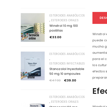
ESTEROIDES ANABÓLICOS
DES
,
ESTEROIDES ORALES
Winstrol 10 mg 100
pastillas
Winstrol
€
33.00
puede co
mucha ge
aumentar
ESTEROIDES ANABÓLICOS
,
para el 
ESTEROIDES INYECTABLES
los cultu
Stanozolol Inyectable
efectos 
50 mg 10 ampoules
preparar
€
47.00
€
39.00
Efe
ESTEROIDES ANABÓLICOS
,
ESTEROIDES ORALES
Winstrol