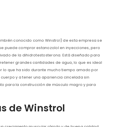
(también conocido como Winstrol) de esta empresa se
 se puede comprar estanozolol en inyecciones, pero
rivado de la dihidrotestosterona. Está diseñado para
retener grandes cantidades de agua, lo que es ideal
por lo que ha sido durante mucho tiempo amado por
l cuerpo y a tener una apariencia cincelada sin
tanto para la construcción de músculo magro y para
as de Winstrol
 un crecimiento muscular rápido y de buena calidad.