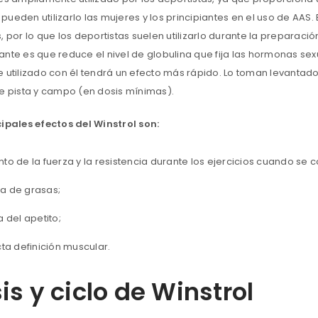
pueden utilizarlo las mujeres y los principiantes en el uso de AA
ACCEDER
, por lo que los deportistas suelen utilizarlo durante la preparac
ante es que reduce el nivel de globulina que fija las hormonas sex
Nombre de usuario o correo electrónico
*
e utilizado con él tendrá un efecto más rápido. Lo toman levantado
de pista y campo (en dosis mínimas).
cipales efectos del Winstrol son:
Contraseña
*
o de la fuerza y la resistencia durante los ejercicios cuando se 
 de grasas;
Recuérdame
ACCESO
 del apetito;
¿OLVIDASTE LA CONTRASEÑA?
ta definición muscular.
is y ciclo de Winstrol