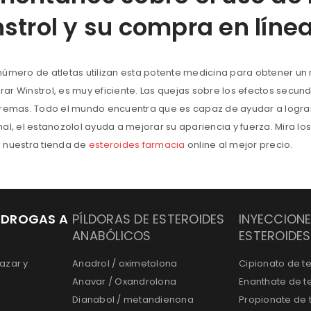
strol y su compra en líne
número de atletas utilizan esta potente medicina para obtener un 
ar Winstrol, es muy eficiente. Las quejas sobre los efectos secun
tremas. Todo el mundo encuentra que es capaz de ayudar a lograr 
nal, el estanozolol ayuda a mejorar su apariencia y fuerza. Mira l
 nuestra tienda de
esteroides farmacia
online al mejor precio.
 DROGAS A
PÍLDORAS DE ESTEROIDES
INYECCIONE
ANABÓLICOS
ESTEROIDES
azar y
Anadrol / oximetolona
Cipionato de t
Anavar / Oxandrolona
Enanthate de t
Dianabol / metandienona
Propionate de 