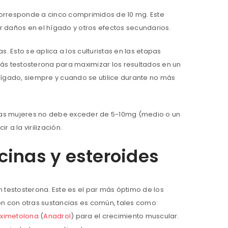
orresponde a cinco comprimidos de 10 mg. Este
 daños en el hígado y otros efectos secundarios.
 Esto se aplica a los culturistas en las etapas
ás testosterona para maximizar los resultados en un
ígado, siempre y cuando se utilice durante no más
 las mujeres no debe exceder de 5-10mg (medio o un
a la virilización.
inas y esteroides
 testosterona. Este es el par más óptimo de los
n con otras sustancias es común, tales como:
ximetolona
(
Anadrol
) para el crecimiento muscular.