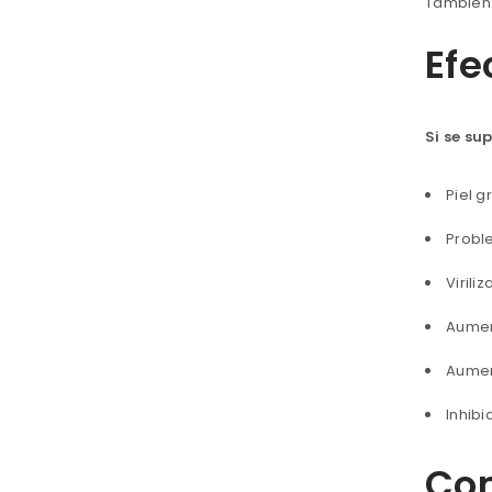
También 
Efe
Si se su
Piel g
Probl
Viriliz
Aument
Aument
Inhibi
Com