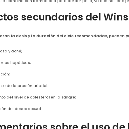
se combina con trembolona para perder peso, ya que no tiene p
ctos secundarios del Winst
peran la dosis y la duración del ciclo recomendadas, pueden p
rasa y acné;
emas hepáticos;
ación;
o de la presión arterial;
o del nivel de colesterol en la sangre;
ción del deseo sexual.
entarios sobre el uso de 