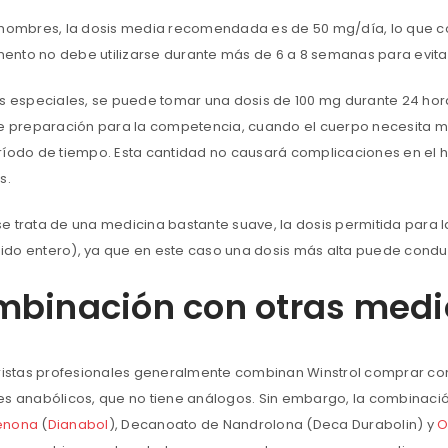
 hombres, la dosis media recomendada es de 50 mg/día, lo que c
nto no debe utilizarse durante más de 6 a 8 semanas para evitar
s especiales, se puede tomar una dosis de 100 mg durante 24 horas.
de preparación para la competencia, cuando el cuerpo necesita m
ríodo de tiempo. Esta cantidad no causará complicaciones en el h
s.
e trata de una medicina bastante suave, la dosis permitida para
do entero), ya que en este caso una dosis más alta puede conducir 
binación con otras medic
uristas profesionales generalmente combinan Winstrol comprar con
es anabólicos, que no tiene análogos. Sin embargo, la combinació
enona
(
Dianabol
), Decanoato de Nandrolona (Deca Durabolin) y
O