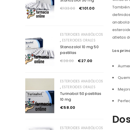
Stanozolol 50 mg
También 
€
133.00
€
101.00
definidos
anaboliz
esteroid
ESTEROIDES ANABÓLICOS
atletas 
,
ESTEROIDES ORALES
Stanozolol 10 mg 50
Los prin
pastillas
€
38.00
€
27.00
Aument
Quema
ESTEROIDES ANABÓLICOS
,
ESTEROIDES ORALES
Mejora
Turinabol 50 pastillas
10 mg
Perfec
€
58.00
Dos
ESTEROIDES ANABÓLICOS