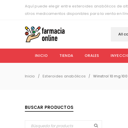
Aquí puede elegir entre esteroides anabólicos de alt
otros medicamentos disponibles para la venta en lí
All c
INICIO
TIENDA
ORALES
INYECCI
Inicio
Esteroides anabólicos
Winstrol 10 mg 100 
/
/
BUSCAR PRODUCTOS