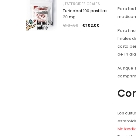
,
ESTEROIDES ORALES
Para los
Turinabol 100 pastillas
medicame
20 mg
€
137.00
€
102.00
Para fine
finales 
corto pe
de 14 día
Aunque s
comprimi
Com
Los cult
esteroid
Metandi