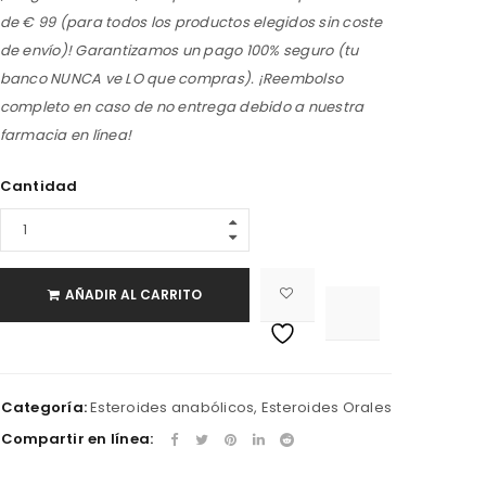
de € 99 (para todos los productos elegidos sin coste
de envío)! Garantizamos un pago 100% seguro (tu
banco NUNCA ve LO que compras). ¡Reembolso
completo en caso de no entrega debido a nuestra
farmacia en línea!
Cantidad
AÑADIR AL CARRITO

			<i class="fa fa-retweet"></i><span class="ts-tooltip button-tooltip">Compare</span>		
Categoría:
Esteroides anabólicos
,
Esteroides Orales
Compartir en línea: