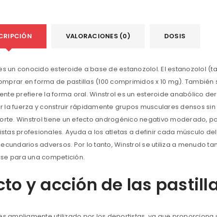
CRIPCIÓN
VALORACIONES (0)
DOSIS
 es un conocido esteroide a base de estanozolol. El estanozolol 
mprar en forma de pastillas (100 comprimidos x 10 mg). También
nte prefiere la forma oral. Winstrol es un esteroide anabólico de
 la fuerza y construir rápidamente grupos musculares densos sin 
corte. Winstrol tiene un efecto androgénico negativo moderado, 
ristas profesionales. Ayuda a los atletas a definir cada músculo de
secundarios adversos. Por lo tanto, Winstrol se utiliza a menudo 
se para una competición.
cto y acción de las pastill
 es ampliamente utilizado por los deportistas, ya que proporciona