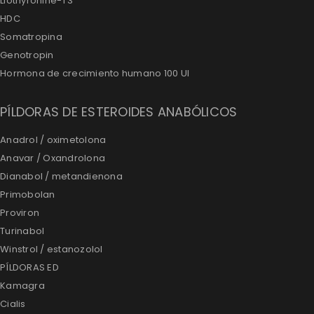
Liothyronine-T3
HDC
Somatropina
Genotropin
Hormona de crecimiento humano 100 UI
PÍLDORAS DE ESTEROIDES ANABÓLICOS
Anadrol / oximetolona
Anavar / Oxandrolona
Dianabol / metandienona
Primobolan
Proviron
Turinabol
Winstrol / estanozolol
PÍLDORAS ED
Kamagra
Cialis