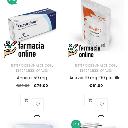
,
,
ESTEROIDES ANABÓLICOS
ESTEROIDES ANABÓLICOS
ESTEROIDES ORALES
ESTEROIDES ORALES
Anadrol 50 mg
Anavar 10 mg 100 pastillas
€
89.00
€
79.00
€
61.00
SALE
Lista
Lista