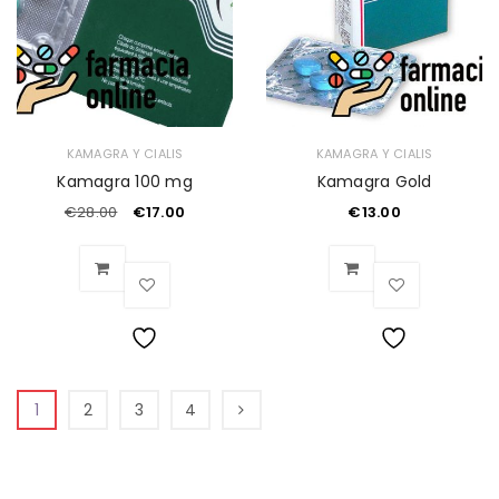
KAMAGRA Y CIALIS
KAMAGRA Y CIALIS
Kamagra 100 mg
Kamagra Gold
€
28.00
€
17.00
€
13.00
Lista
Lista
1
2
3
4
de
de
deseos
deseos