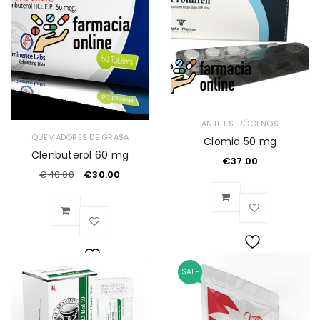
de
deseos
deseos
ANTI-ESTRÓGENOS
QUEMADORES DE GRASA
Clomid 50 mg
Clenbuterol 60 mg
€
37.00
€
40.00
€
30.00
Lista
SALE
Lista
de
de