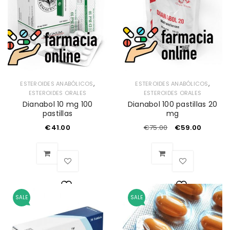
deseos
deseos
,
,
ESTEROIDES ANABÓLICOS
ESTEROIDES ANABÓLICOS
ESTEROIDES ORALES
ESTEROIDES ORALES
Dianabol 10 mg 100
Dianabol 100 pastillas 20
pastillas
mg
€
41.00
€
75.00
€
59.00
SALE
SALE
Lista
Lista
de
de