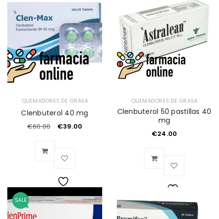
de
de
deseos
deseos
QUEMADORES DE GRASA
QUEMADORES DE GRASA
Clenbuterol 50 pastillas 40
Clenbuterol 40 mg
mg
€
60.00
€
39.00
€
24.00
Lista
SALE
Lista
de