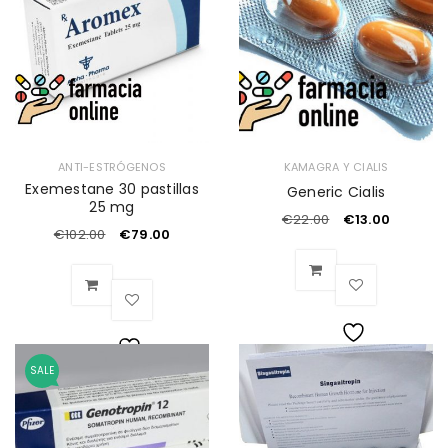
deseos
deseos
ANTI-ESTRÓGENOS
KAMAGRA Y CIALIS
Exemestane 30 pastillas
Generic Cialis
25 mg
€
22.00
€
13.00
€
102.00
€
79.00
Lista
SALE
Lista
de
de
deseos