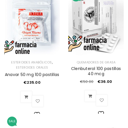
de
de
deseos
deseos
,
ESTEROIDES ANABÓLICOS
QUEMADORES DE GRASA
ESTEROIDES ORALES
Clenbuterol 100 pastillas
40 mcg
Anavar 50 mg 100 pastillas
€
50.00
€
36.00
€
235.00
SALE
Lista
Lista