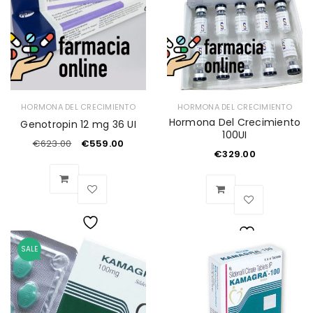
deseos
HORMONA DEL CRECIMIENTO
HORMONA DEL CRECIMIENTO
Hormona Del Crecimiento
Genotropin 12 mg 36 UI
100UI
€
623.00
€
559.00
€
329.00
Lista
SALE
Lista
de
de
deseos
deseos