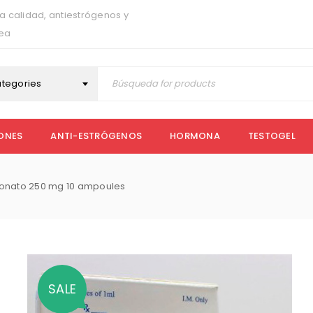
a calidad, antiestrógenos y
nea
ategories
ONES
ANTI-ESTRÓGENOS
HORMONA
TESTOGEL
ionato 250 mg 10 ampoules
SALE