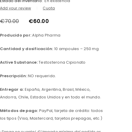
Estado del inventario:
En existencia
Add your review
Cuota
€
70.00
€
60.00
Producido por:
Alpha Pharma
Cantidad y dosificación:
10 ampoules – 250 mg
Active Substance:
Testosterona Cipionato
Prescripción:
NO requerido.
Entregar a:
España, Argentina, Brasil, México,
Andorra, Chile, Estados Unidos y en todo el mundo.
Métodos de pago:
PayPal, tarjeta de crédito: todos
los tipos (Visa, Mastercard, tarjetas prepagas, etc.)
¡Tenga en cuenta! ¡El importe mínimo del pedido es