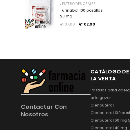
,
ESTEROIDES ORALES
Turinabol 100 pastillas
20 mg
€
137.00
€
102.00
CATÁLOGO DE
LA VENTA
Pastillas para adelg
adelgazar
Clenbuterol
Contactar Con
Clenbuterol 100 past
Nosotros
Clenbuterol 60 mg 5
Clenbuterol 40 mg