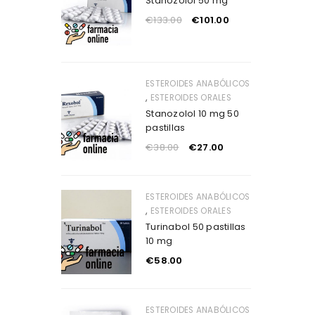
Stanozolol 50 mg
€
133.00
€
101.00
ESTEROIDES ANABÓLICOS
,
ESTEROIDES ORALES
Stanozolol 10 mg 50
pastillas
€
38.00
€
27.00
ESTEROIDES ANABÓLICOS
,
ESTEROIDES ORALES
Turinabol 50 pastillas
10 mg
€
58.00
ESTEROIDES ANABÓLICOS