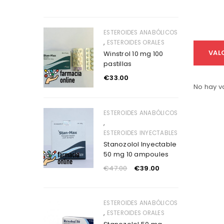
ESTEROIDES ANABÓLICOS
,
ESTEROIDES ORALES
VAL
Winstrol 10 mg 100
pastillas
€
33.00
No hay v
ESTEROIDES ANABÓLICOS
,
ESTEROIDES INYECTABLES
Stanozolol Inyectable
50 mg 10 ampoules
€
47.00
€
39.00
ESTEROIDES ANABÓLICOS
,
ESTEROIDES ORALES