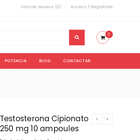
Lista de deseos (0)
Acceso
/
Regístrate
0
POTENCIA
BLOG
CONTACTAR
Testosterona Cipionato
250 mg 10 ampoules