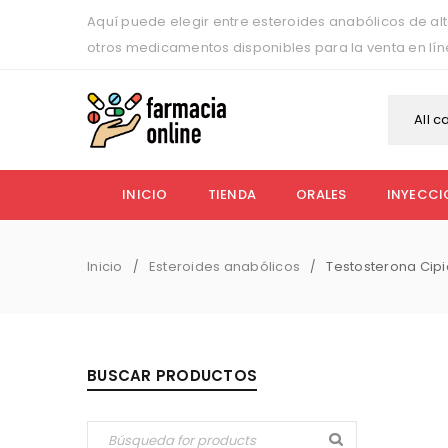
Aquí puede elegir entre esteroides anabólicos de alt
otros medicamentos disponibles para la venta en lí
All c
INICIO
TIENDA
ORALES
INYECCI
Inicio
Esteroides anabólicos
Testosterona Cip
/
/
BUSCAR PRODUCTOS