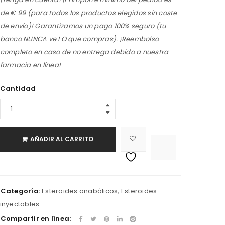
de € 99 (para todos los productos elegidos sin coste
de envío)! Garantizamos un pago 100% seguro (tu
banco NUNCA ve LO que compras). ¡Reembolso
completo en caso de no entrega debido a nuestra
farmacia en línea!
Cantidad
AÑADIR AL CARRITO

			<i class="fa fa-retweet"></i><span class="ts-tooltip button-tooltip">Compare</span>		
Categoría:
Esteroides anabólicos
,
Esteroides
inyectables
Compartir en línea: