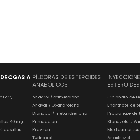
 DROGAS A
PÍLDORAS DE ESTEROIDES
INYECCIONE
ANABÓLICOS
ESTEROIDES
azar y
Anadrol / oximetolona
Cipionato de t
Anavar / Oxandrolona
Enanthate de t
Dianabol / metandienona
Propionate de 
illas 40 mg
Primobolan
Stanozolol / Wi
0 pastillas
Proviron
Medicamentos 
Turinabol
Anastrozol