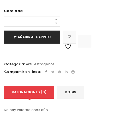
Cantidad
AÑADIR AL CARRITO

			<i class="fa fa-retweet"></i><span class="ts-tooltip button-tooltip">Compare</span>		
Categoría:
Anti-estrógenos
Compartir en línea:
VALORACIONES (0)
DOSIS
No hay valoraciones aún.