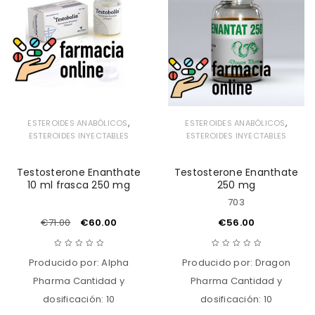
deseos
deseos
,
,
ESTEROIDES ANABÓLICOS
ESTEROIDES ANABÓLICOS
ESTEROIDES INYECTABLES
ESTEROIDES INYECTABLES
Testosterone Enanthate
Testosterone Enanthate
10 ml frasca 250 mg
250 mg
703
€
71.00
€
60.00
€
56.00
Producido por: Alpha
Producido por: Dragon
Pharma Cantidad y
Pharma Cantidad y
dosificación: 10
dosificación: 10