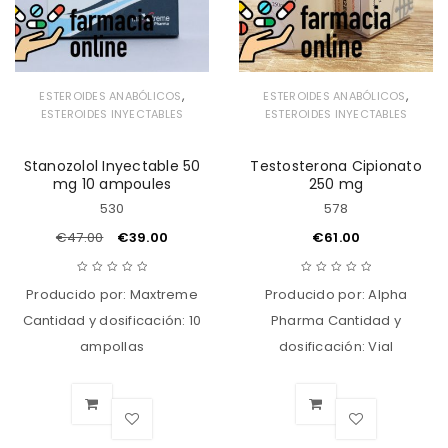
,
,
ESTEROIDES ANABÓLICOS
ESTEROIDES ANABÓLICOS
ESTEROIDES INYECTABLES
ESTEROIDES INYECTABLES
Stanozolol Inyectable 50
Testosterona Cipionato
mg 10 ampoules
250 mg
530
578
€
47.00
€
39.00
€
61.00
Producido por: Maxtreme
Producido por: Alpha
Cantidad y dosificación: 10
Pharma Cantidad y
ampollas
dosificación: Vial