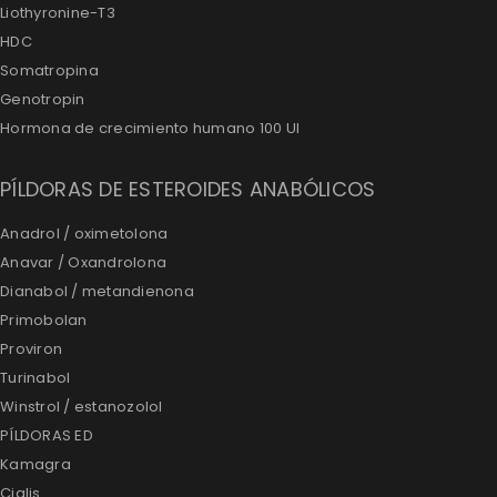
Liothyronine-T3
HDC
Somatropina
Genotropin
Hormona de crecimiento humano 100 UI
PÍLDORAS DE ESTEROIDES ANABÓLICOS
Anadrol / oximetolona
Anavar / Oxandrolona
Dianabol / metandienona
Primobolan
Proviron
Turinabol
Winstrol / estanozolol
PÍLDORAS ED
Kamagra
Cialis