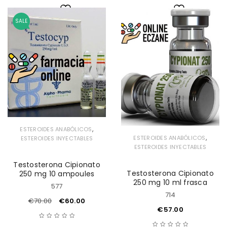
SALE
Lista
Lista
de
de
deseos
deseos
,
ESTEROIDES ANABÓLICOS
,
ESTEROIDES ANABÓLICOS
ESTEROIDES INYECTABLES
ESTEROIDES INYECTABLES
Testosterona Cipionato
Testosterona Cipionato
250 mg 10 ampoules
250 mg 10 ml frasca
577
714
€
70.00
€
60.00
€
57.00