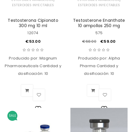
ESTEROIDES INYECTABLES
ESTEROIDES INYECTABLES
Testosterona Cipionato
Testosterone Enanthate
300 mg 10 ml
10 ampollas 250 mg
12074
575
€
53.00
€
68.00
€
59.00
Producido por: Magnum
Producido por: Alpha
Pharmaceuticals Cantidad y
Pharma Cantidad y
dosificación: 10
dosificación: 10
SALE
Lista
Lista
de
de