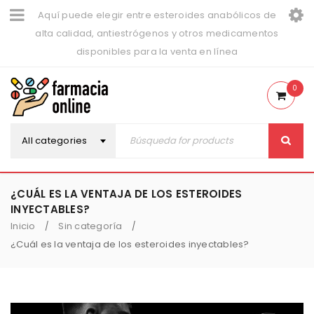
Aquí puede elegir entre esteroides anabólicos de
alta calidad, antiestrógenos y otros medicamentos
disponibles para la venta en línea
0
All categories
¿CUÁL ES LA VENTAJA DE LOS ESTEROIDES
INYECTABLES?
Inicio
Sin categoría
/
/
¿Cuál es la ventaja de los esteroides inyectables?