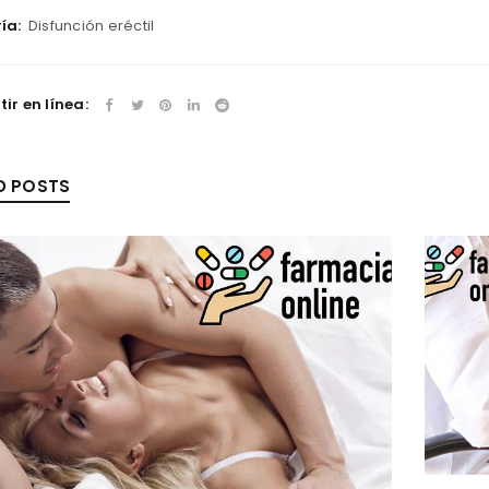
ía:
Disfunción eréctil
r en línea:
D POSTS