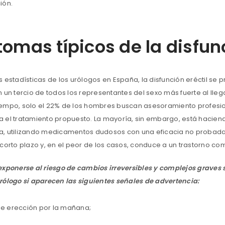
ión.
tomas típicos de la disfunc
s estadísticas de los urólogos en España, la disfunción eréctil se
 un tercio de todos los representantes del sexo más fuerte al llega
empo, solo el 22% de los hombres buscan asesoramiento profesio
 el tratamiento propuesto. La mayoría, sin embargo, está hacien
, utilizando medicamentos dudosos con una eficacia no probada. 
corto plazo y, en el peor de los casos, conduce a un trastorno com
exponerse al riesgo de cambios irreversibles y complejos graves 
rólogo si aparecen las siguientes señales de advertencia:
de erección por la mañana;