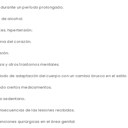
 durante un período prolongado;
 de alcohol;
ACCEDER
es; hipertensión;
Nombre de usuario o correo electrónico
*
mia del corazón;
sión;
Contraseña
*
is y otros trastornos mentales;
íodo de adaptación del cuerpo con un cambio brusco en el estilo d
Recuérdame
ACCESO
do ciertos medicamentos;
o sedentario;
¿OLVIDASTE LA CONTRASEÑA?
nsecuencias de las lesiones recibidas;
enciones quirúrgicas en el área genital.