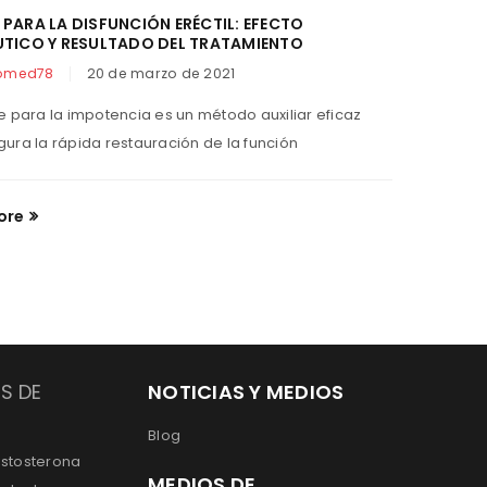
PARA LA DISFUNCIÓN ERÉCTIL: EFECTO
UTICO Y RESULTADO DEL TRATAMIENTO
romed78
20 de marzo de 2021
¿QUÉ S
e para la impotencia es un método auxiliar eficaz
By
cent
ura la rápida restauración de la función
Kamagra 
forma de
ore
Read M
S DE
NOTICIAS Y MEDIOS
Blog
estosterona
MEDIOS DE