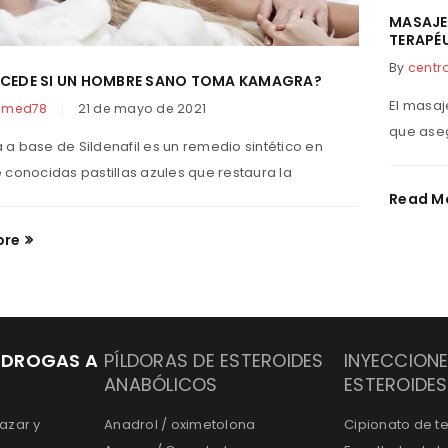
MASAJE 
TERAPÉ
By
cent
UCEDE SI UN HOMBRE SANO TOMA KAMAGRA?
El masaj
omed78
21 de mayo de 2021
que aseg
a base de Sildenafil es un remedio sintético en
 conocidas pastillas azules que restaura la
Read M
ore
 DROGAS A
PÍLDORAS DE ESTEROIDES
INYECCIONE
ANABÓLICOS
ESTEROIDES
azar y
Anadrol / oximetolona
Cipionato de t