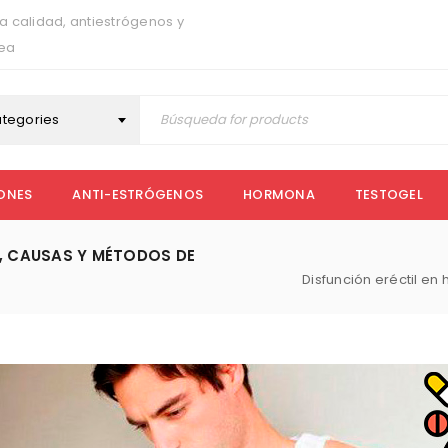
a calidad, antiestrógenos y
nea
ategories
ONES
ANTI-ESTRÓGENOS
HORMONA
TESTOGEL
S, CAUSAS Y MÉTODOS DE
Disfunción eréctil e