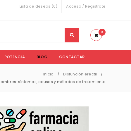
Lista de deseos (0)
Acceso
/
Regístrate
0
POTENCIA
BLOG
CONTACTAR
Inicio
Disfunción eréctil
/
/
n hombres: síntomas, causas y métodos de tratamiento