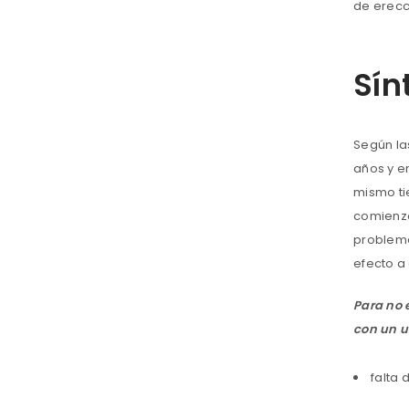
de erecc
Sín
Según la
años y en
mismo ti
comienza
problema
efecto a 
Para no 
con un u
falta 