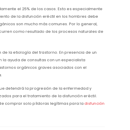
mente el 25% de los casos. Esto es especialmente
miento de la disfunción eréctil en los hombres debe
s orgánicos son mucho más comunes. Por lo general,
curren como resultado de los procesos naturales de
 de la etiología del trastorno. En presencia de un
n la ayuda de consultas con un especialista
astornos orgánicos graves asociados con el
a.
que detendrá la progresión de la enfermedad y
ados para el tratamiento de la disfunción eréctil.
e comprar solo píldoras legítimas para la
disfunción