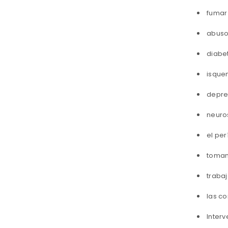
fumar
abuso
diabet
isque
depre
neuros
el per
toman
trabaj
las co
Interv