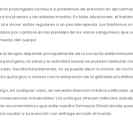
sión prolongada conduce a problemas de erección en aproximada
ra los jóvenes y las edades medias. En tales situaciones, el trata
ral e incluir visitas regulares a un psicoterapeuta. Los trastorno
ados ​​por cambios en las paredes de los vasos sanguíneos que o
miento del cuerpo.
 de la terapia depende principalmente de la correcta determinación
 psicógeno, la salud y la actividad sexual se pueden restaurar co
izado. Desafortunadamente, no se puede decir lo mismo de los tr
to quirúrgico o incluso con la extirpación de la glándula prostátic
rgo, en cualquier caso, se necesita atención médica calificada, 
consecuencias irreversibles. Los urólogos ofrecen métodos actualiz
le recomendamos que visite nuestra Farmacia Oficial donde pued
ra ayudar a su erección con entrega en todo el mundo.