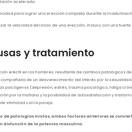
lación acelerada;
acidad para lograr una erección completa durante la masturbaci
izar la velocidad del inicio de una erección, incluso con una fuerte
sas y tratamiento
nción eréctil en los hombres, resultante de cambios patológicos d
 acompañada de un desvanecimiento del interés por la sexualidad. 
s psicógenos (depresión, estrés, trauma psicológico, fatiga cróni
ción por la mañana y la posibilidad de autosatisfacción y trastor
de intimidad con la pareja.
so de patologías mixtas, ambos factores anteriores se conviert
 disfunción de la potencia masculina: