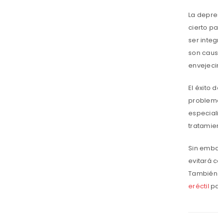
La depre
cierto pa
ser integ
son caus
envejeci
El éxito
problema
especial
tratamien
Sin emba
evitará 
También 
eréctil
pa