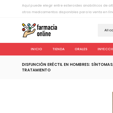
Aquí puede elegir entre esteroides anabólicos de alt
otros medicamentos disponibles para la venta en lí
All c
INICIO
TIENDA
ORALES
INYECCI
DISFUNCIÓN ERÉCTIL EN HOMBRES: SÍNTOMA
TRATAMIENTO