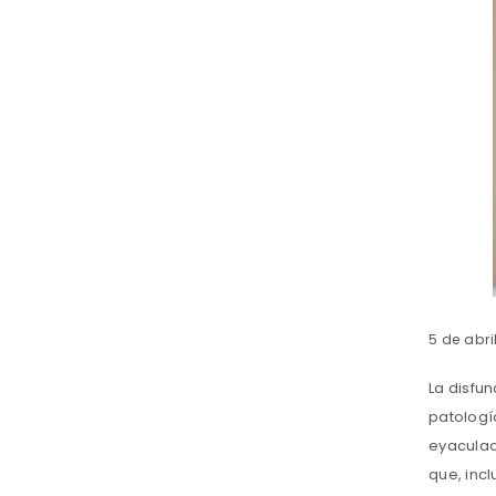
5 de abri
La disfun
patologí
eyaculac
que, inc