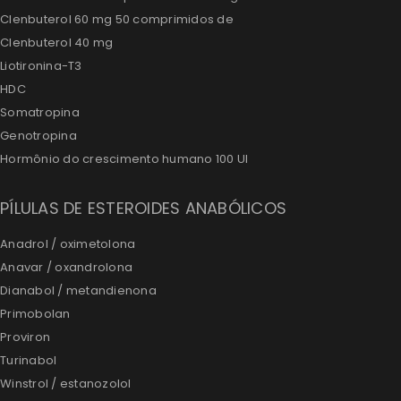
Clenbuterol 60 mg 50 comprimidos de
Clenbuterol 40 mg
Liotironina-T3
HDC
Somatropina
Genotropina
Hormônio do crescimento humano 100 UI
PÍLULAS DE ESTEROIDES ANABÓLICOS
Anadrol / oximetolona
Anavar / oxandrolona
Dianabol / metandienona
Primobolan
Proviron
Turinabol
Winstrol / estanozolol