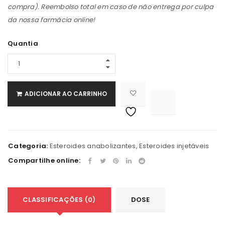
compra). Reembolso total em caso de não entrega por culpa
da nossa farmácia online!
Quantia
ADICIONAR AO CARRINHO

			<i class="fa fa-retweet"></i><span class="ts-tooltip button-tooltip">Comparar</span>		
Categoria:
Esteroides anabolizantes
,
Esteroides injetáveis
Compartilhe online:
CLASSIFICAÇÕES (0)
DOSE