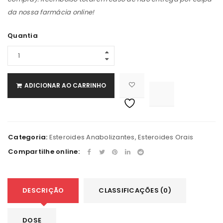
da nossa farmácia online!
Quantia
ADICIONAR AO CARRINHO

			<i class="fa fa-retweet"></i><span class="ts-tooltip button-tooltip">Comparar</span>		
Categoria:
Esteroides Anabolizantes
,
Esteroides Orais
Compartilhe online:
DESCRIÇÃO
CLASSIFICAÇÕES (0)
DOSE