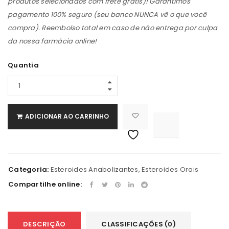
produtos selecionados com frete grátis)! Garantimos
pagamento 100% seguro (seu banco NUNCA vê o que você
compra). Reembolso total em caso de não entrega por culpa
da nossa farmácia online!
Quantia
ADICIONAR AO CARRINHO

			<i class="fa fa-retweet"></i><span class="ts-tooltip button-tooltip">Comparar</span>		
Categoria:
Esteroides Anabolizantes
,
Esteroides Orais
Compartilhe online:
DESCRIÇÃO
CLASSIFICAÇÕES (0)