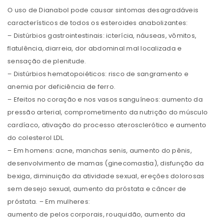
O uso de Dianabol pode causar sintomas desagradáveis ​​
característicos de todos os esteroides anabolizantes:
– Distúrbios gastrointestinais: icterícia, náuseas, vômitos,
flatulência, diarreia, dor abdominal mal localizada e
sensação de plenitude.
– Distúrbios hematopoiéticos: risco de sangramento e
anemia por deficiência de ferro.
– Efeitos no coração e nos vasos sanguíneos: aumento da
pressão arterial, comprometimento da nutrição do músculo
cardíaco, ativação do processo aterosclerótico e aumento
do colesterol LDL.
– Em homens: acne, manchas senis, aumento do pênis,
desenvolvimento de mamas (ginecomastia), disfunção da
bexiga, diminuição da atividade sexual, ereções dolorosas
sem desejo sexual, aumento da próstata e câncer de
próstata. – Em mulheres:
aumento de pelos corporais, rouquidão, aumento da