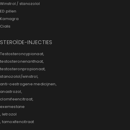
Winstrol / stanozolol
ED pillen
Kamagra
Cialis
STEROÏDE-INJECTIES
Testosteroncypionaat,
testosteronenanthaat,
testosteronpropionaat,
stanozolol/winstrol,
anti-oestrogene medicijnen,
anastrozol,
clomifeencitraat,
exemestane
, letrozol
, tamoxifencitraat