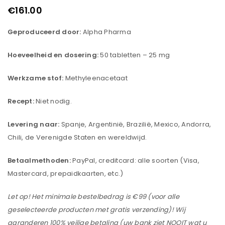
€
161.00
Geproduceerd door:
Alpha Pharma
Hoeveelheid en dosering:
50 tabletten – 25 mg
Werkzame stof:
Methyleenacetaat
Recept:
Niet nodig.
Levering naar:
Spanje, Argentinië, Brazilië, Mexico, Andorra,
Chili, de Verenigde Staten en wereldwijd.
Betaalmethoden:
PayPal, creditcard: alle soorten (Visa,
Mastercard, prepaidkaarten, etc.)
Let op! Het minimale bestelbedrag is €99 (voor alle
geselecteerde producten met gratis verzending)! Wij
garanderen 100% veilige betaling (uw bank ziet NOOIT wat u