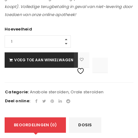
koopt). Volledige terugbetaling in geval van niet-levering door
toedoen van onze online apotheek!
Hoeveelheid
VOEG TOE AAN WINKELWAGEN

			<i class="fa fa-retweet"></i><span class="ts-tooltip button-tooltip">Vergelijken</span>		
Categorie:
Anabole steroïden
,
Orale steroïden
Deel online:
BEOORDELINGEN (0)
DOSIS