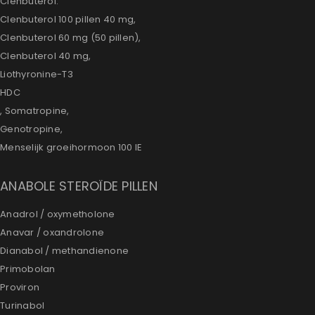
Clenbuterol:
Clenbuterol 100 pillen 40 mg,
Clenbuterol 60 mg (50 pillen),
Clenbuterol 40 mg,
Liothyronine-T3
HDC
, Somatropine,
Genotropine,
Menselijk groeihormoon 100 IE
ANABOLE STEROÏDE PILLEN
Anadrol / oxymetholone
Anavar / oxandrolone
Dianabol / methandienone
Primobolan
Proviron
Turinabol