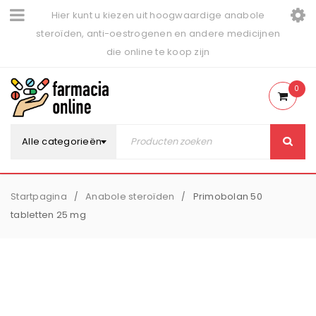
Hier kunt u kiezen uit hoogwaardige anabole
steroïden, anti-oestrogenen en andere medicijnen
die online te koop zijn
0
Alle categorieën
Startpagina
Anabole steroïden
Primobolan 50
/
/
tabletten 25 mg