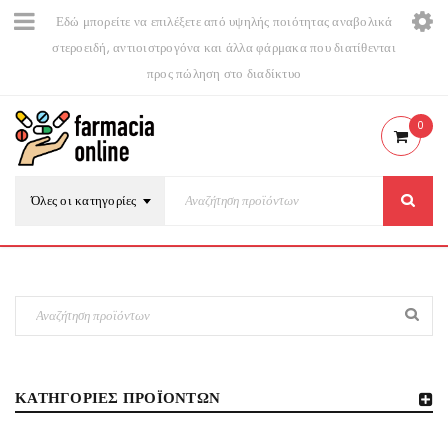
Εδώ μπορείτε να επιλέξετε από υψηλής ποιότητας αναβολικά
στεροειδή, αντιοιστρογόνα και άλλα φάρμακα που διατίθενται
προς πώληση στο διαδίκτυο
0
Όλες οι κατηγορίες
ΚΑΤΗΓΟΡΊΕΣ ΠΡΟΪΌΝΤΩΝ