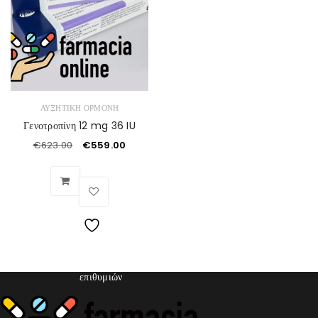
ΑΥΞΗΤΙΚΉ ΟΡΜΌΝΗ
Γενοτροπίνη 12 mg 36 IU
€
623.00
€
559.00
Λίστα
επιθυμιών